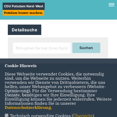
CDU Potsdam Nord-West
Potsdam besser machen.
Detailsuche
Cookie Hinweis
Herzlich willkommen beim CDU Stadtbezirksverband
Diese Webseite verwendet Cookies, die notwendig
sind, um die Webseite zu nutzen. Weiterhin
Potsdam Nord-West
verwenden wir Dienste von Drittanbietern, die uns
helfen, unser Webangebot zu verbessern (Website-
Optmierung). Für die Verwendung bestimmter
Dienste, benötigen wir Ihre Einwilligung. Ihre
Einwilligung können Sie jederzeit widerrufen. Weitere
Informationen finden Sie in unserer
Datenschutzerklärung
.
IMPRESSUM
DATENSCHUTZ
KONTAKT
Technisch notwendige Cookies (
Übersicht
)