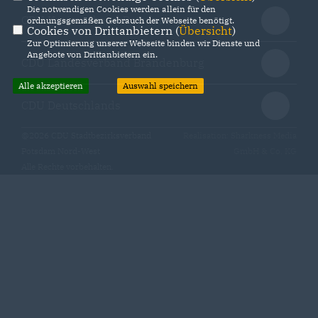
Die notwendigen Cookies werden allein für den
CDU Kreisverband Potsdam
ordnungsgemäßen Gebrauch der Webseite benötigt.
Cookies von Drittanbietern (
Übersicht
)
Zur Optimierung unserer Webseite binden wir Dienste und
Angebote von Drittanbietern ein.
CDU Landesverband Brandenburg
Alle akzeptieren
Auswahl speichern
CDU Deutschlands
@2026 CDU Stadtbezirksverband
Realisation: Sharkness Media
Potsdam Nord-West
GmbH & Co. KG
Alle Rechte vorbehalten.