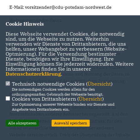
E-Mail: vorsitzender@cdu-potsdam-nordwest.de
Webmaster: Andro Heinz
Cookie Hinweis
Diese Webseite verwendet Cookies, die notwendig
Hinweis zum Urheberrecht:
sind, um die Webseite zu nutzen. Weiterhin
verwenden wir Dienste von Drittanbietern, die uns
Bei dem Inhalt unserer Internetseiten handelt es sich um
helfen, unser Webangebot zu verbessern (Website-
Optmierung). Für die Verwendung bestimmter
urheberrechtlich geschützte Werke. Wir gestatten die
Dienste, benötigen wir Ihre Einwilligung. Ihre
Übernahme von Texten in Datenbestände, die
Einwilligung können Sie jederzeit widerrufen. Weitere
ausschließlich für den privaten Gebrauch eines Nutzers
Informationen finden Sie in unserer
Datenschutzerklärung
.
bestimmt sind. Die Übernahme und Nutzung der Daten zu
anderen Zwecken bedarf der schriftlichen Zustimmung.
Technisch notwendige Cookies (
Übersicht
)
Die notwendigen Cookies werden allein für den
Hinweis zur Haftung
ordnungsgemäßen Gebrauch der Webseite benötigt.
Cookies von Drittanbietern (
Übersicht
)
Zur Optimierung unserer Webseite binden wir Dienste und
Im Rahmen unseres Dienstes werden auch Links zu
Angebote von Drittanbietern ein.
Internetinhalten anderer Anbieter bereitgestellt. Auf den
Inhalt dieser Seiten haben wir keinen Einfluss; für den
Alle akzeptieren
Auswahl speichern
Inhalt ist ausschließlich der Betreiber der anderen
Website verantwortlich. Trotz der Überprüfung der Inhalte