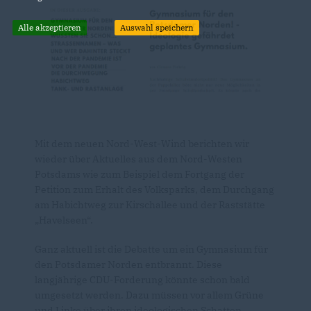
Alle akzeptieren
Auswahl speichern
Mit dem neuen Nord-West-Wind berichten wir
wieder über Aktuelles aus dem Nord-Westen
Potsdams wie zum Beispiel dem Fortgang der
Petition zum Erhalt des Volksparks, dem Durchgang
am Habichtweg zur Kirschallee und der Raststätte
Havelseen“.
Ganz aktuell ist die Debatte um ein Gymnasium für
den Potsdamer Norden entbrannt. Diese
langjährige CDU-Forderung könnte schon bald
umgesetzt werden. Dazu müssen vor allem Grüne
und Linke über ihren ideologischen Schatten