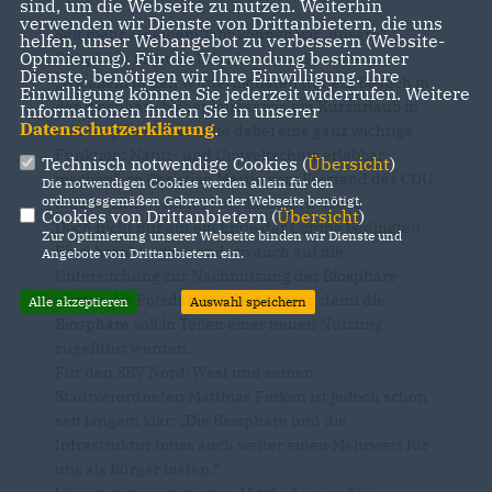
sind, um die Webseite zu nutzen. Weiterhin
verwenden wir Dienste von Drittanbietern, die uns
Seit mehr als einem Jahr können wir „unsere“
helfen, unser Webangebot zu verbessern (Website-
Optmierung). Für die Verwendung bestimmter
Biosphäre nicht mehr unbeschränkt nutzen.
Dienste, benötigen wir Ihre Einwilligung. Ihre
Vor allem in den Wintermonaten war ein Besuch in
Einwilligung können Sie jederzeit widerrufen. Weitere
der Biosphäre bisher immer wie ein Kurzurlaub in
Informationen finden Sie in unserer
Datenschutzerklärung
.
den Tropen und erfüllte dabei eine ganz wichtige
Funktion: Natur- und Umweltschutz erlebbar
Technisch notwendige Cookies (
Übersicht
)
machen“, so Christian Martin vom Vorstand des CDU
Die notwendigen Cookies werden allein für den
ordnungsgemäßen Gebrauch der Webseite benötigt.
Stadtbezirksverband Potsdam Nord-West.
Cookies von Drittanbietern (
Übersicht
)
Doch nicht nur auf ein Ende der Corona bedingten
Zur Optimierung unserer Webseite binden wir Dienste und
Einschränkungen sondern auch auf die
Angebote von Drittanbietern ein.
Untersuchung zur Nachnutzung der Biosphäre
warten die Potsdamer schon länger, denn die
Alle akzeptieren
Auswahl speichern
Biosphäre soll in Teilen einer neuen Nutzung
zugeführt werden.
Für den SBV Nord-West und seinen
Stadtverordneten Matthias Finken ist jedoch schon
seit langem klar: „Die Biosphäre und die
Infrastruktur muss auch weiter einen Mehrwert für
uns als Bürger bieten.“