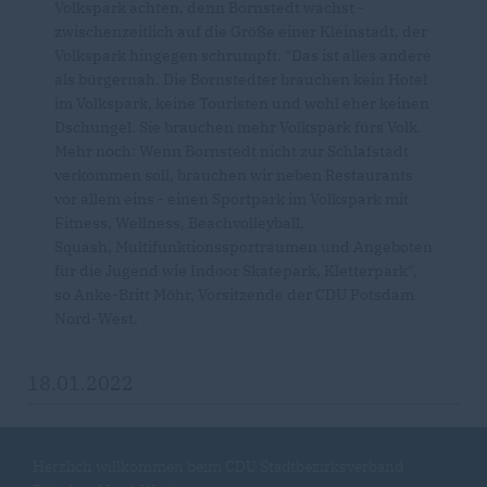
Volkspark achten, denn Bornstedt wächst -
zwischenzeitlich auf die Größe einer Kleinstadt, der
Volkspark hingegen schrumpft. "Das ist alles andere
als bürgernah. Die Bornstedter brauchen kein Hotel
im Volkspark, keine Touristen und wohl eher keinen
Dschungel. Sie brauchen mehr Volkspark fürs Volk.
Mehr noch: Wenn Bornstedt nicht zur Schlafstadt
verkommen soll, brauchen wir neben Restaurants
vor allem eins - einen Sportpark im Volkspark mit
Fitness, Wellness, Beachvolleyball,
Squash, Multifunktionssporträumen und Angeboten
für die Jugend wie Indoor Skatepark, Kletterpark",
so Anke-Britt Möhr, Vorsitzende der CDU Potsdam
Nord-West.
18.01.2022
Herzlich willkommen beim CDU Stadtbezirksverband