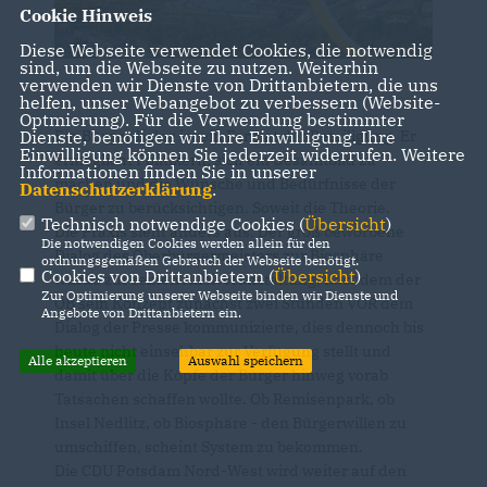
Cookie Hinweis
Diese Webseite verwendet Cookies, die notwendig
sind, um die Webseite zu nutzen. Weiterhin
verwenden wir Dienste von Drittanbietern, die uns
helfen, unser Webangebot zu verbessern (Website-
Optmierung). Für die Verwendung bestimmter
Ein Bürgerdialog ist ein Format der Beteiligung. Er
Dienste, benötigen wir Ihre Einwilligung. Ihre
Einwilligung können Sie jederzeit widerrufen. Weitere
ermöglicht Politikern, sich ein Gesamtbild zu
Informationen finden Sie in unserer
machen und die Wünsche und Bedürfnisse der
Datenschutzerklärung
.
Bürger zu berücksichtigen. Soweit die Theorie.
Technisch notwendige Cookies (
Übersicht
)
Die Praxis sieht anders aus: Der groß beworbene
Die notwendigen Cookies werden allein für den
Dialog des Oberbürgermeisters zur Biosphäre
ordnungsgemäßen Gebrauch der Webseite benötigt.
Cookies von Drittanbietern (
Übersicht
)
wurde zur reinen Alibiveranstaltung, nachdem der
Zur Optimierung unserer Webseite binden wir Dienste und
OB sein Konzept zunächst zwei Stunden VOR dem
Angebote von Drittanbietern ein.
Dialog der Presse kommunizierte, dies dennoch bis
heute nicht einsehbar zur Verfügung stellt und
Alle akzeptieren
Auswahl speichern
damit über die Köpfe der Bürger hinweg vorab
Tatsachen schaffen wollte. Ob Remisenpark, ob
Insel Nedlitz, ob Biosphäre - den Bürgerwillen zu
umschiffen, scheint System zu bekommen.
Die CDU Potsdam Nord-West wird weiter auf den