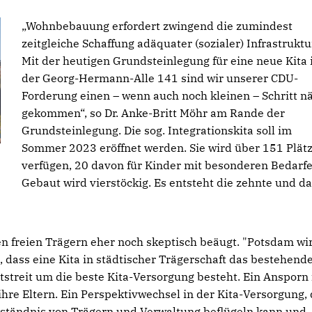
Wohnbebauung erfordert zwingend die zumindest
zeitgleiche Schaffung adäquater (sozialer) Infrastruktu
Mit der heutigen Grundsteinlegung für eine neue Kita 
der Georg-Hermann-Alle 141 sind wir unserer CDU-
Forderung einen – wenn auch noch kleinen – Schritt n
gekommen“, so Dr. Anke-Britt Möhr am Rande der
Grundsteinlegung. Die sog. Integrationskita soll im
Sommer 2023 eröffnet werden. Sie wird über 151 Plät
verfügen, 20 davon für Kinder mit besonderen Bedarfe
Gebaut wird vierstöckig. Es entsteht die zehnte und d
en freien Trägern eher noch skeptisch beäugt. "Potsdam wi
 dass eine Kita in städtischer Trägerschaft das bestehend
streit um die beste Kita-Versorgung besteht. Ein Ansporn 
ihre Eltern. Ein Perspektivwechsel in der Kita-Versorgung,
rständnis von Trägern und Verwaltung beflügeln kann und