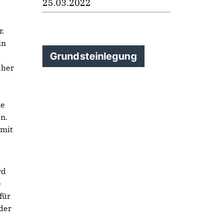
25.03.2022
r.
in
Grundsteinlegung
äher
ze
n.
amit
rd
e
für
 der